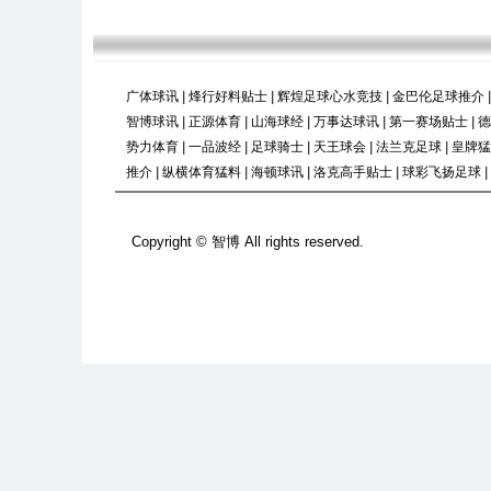
广体球讯
|
烽行好料贴士
|
辉煌足球心水竞技
|
金巴伦足球推介
|
智博球讯
|
正源体育
|
山海球经
|
万事达球讯
|
第一赛场贴士
|
德
势力体育
|
一品波经
|
足球骑士
|
天王球会
|
法兰克足球
|
皇牌猛
推介
|
纵横体育猛料
|
海顿球讯
|
洛克高手贴士
|
球彩飞扬足球
|
Copyright © 智博 All rights reserved.