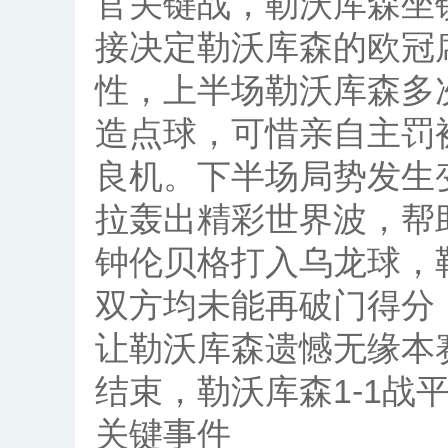
官关键战，勒沃库森坐
接决定勒沃库森的欧冠
性，上半场勒沃库森多
造点球，可惜亲自主罚
良机。下半场局势发生变
拉轰出精彩世界波，帮
钟伦贝格打入乌龙球，
双方均未能再破门得分
让勒沃库森遗憾无缘本
结束，勒沃库森1-1战
关键事件