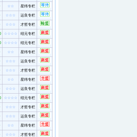
0
☆☆
星纬专栏
0
☆☆☆
运良专栏
0
☆☆☆
才哲专栏
0
☆☆☆☆
绍元专栏
0
☆☆☆☆
绍元专栏
0
☆☆
星纬专栏
0
☆☆☆
运良专栏
0
☆☆☆
才哲专栏
0
☆☆
星纬专栏
0
☆☆☆
运良专栏
0
☆☆☆☆
绍元专栏
0
☆☆☆
才哲专栏
0
☆☆☆
运良专栏
0
☆☆
星纬专栏
0
☆☆☆
才哲专栏