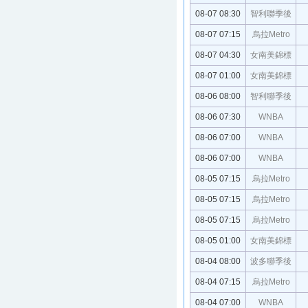
08-07 08:30
智利聯季後
08-07 07:15
烏拉Metro
08-07 04:30
女南美錦標
08-07 01:00
女南美錦標
08-06 08:00
智利聯季後
08-06 07:30
WNBA
08-06 07:00
WNBA
08-06 07:00
WNBA
08-05 07:15
烏拉Metro
08-05 07:15
烏拉Metro
08-05 07:15
烏拉Metro
08-05 01:00
女南美錦標
08-04 08:00
波多聯季後
08-04 07:15
烏拉Metro
08-04 07:00
WNBA