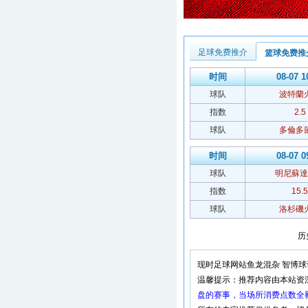
足球免费推介
篮球免费推
时间
08-07 1
球队
波特蘭
指数
2.5
球队
多倫多
时间
08-07 0
球队
明尼蘇達
指数
15.5
球队
洛杉磯
历
现时足球网站鱼龙混杂 智博
温馨提示：推荐内容由本站资
盘的赛事，当场所消费点数全