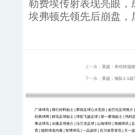
勒费埃传射表现亮眼，
埃弗顿先领先后崩盘，
上一条：
英超：布伦特福德
下一条：
英超：狼队1-1
广体球讯
|
烽行好料贴士
|
辉煌足球心水竞技
|
金巴伦足球推介
|
经典球网
|
财讯足球贴士
|
球彩飞扬足球
|
第一赛场贴士
|
鸿利
事达球讯
|
永隆足球推介
|
法兰克足球
|
山海球经
|
海顿球讯
|
足
育
|
德胜球道内幕
|
智博球讯
|
一品波经
|
百川体育资讯
|
天一波