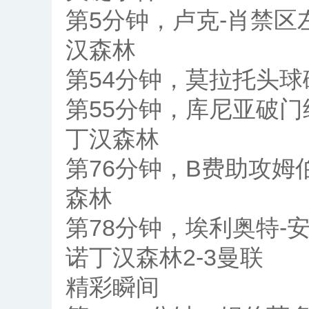
第5分钟，卢克-肖禁区
汉森林
第54分钟，莫拉托头球
第55分钟，库尼亚破门
丁汉森林
第76分钟，B费助攻姆
森林
第78分钟，埃利奥特-
诺丁汉森林2-3曼联
精彩瞬间