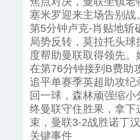
焦点对决，曼联坐镇老
塞米罗迎来主场告别战
第5分钟卢克-肖贴地
局势反转，莫拉托头球
度帮助曼联取得领先。
在第76分钟接到B费助
追平单赛季英超助攻纪
回一球，森林顽强缩小
终曼联守住胜果，拿下
束，曼联3-2战胜诺丁
关键事件