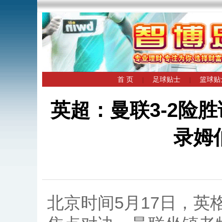
首 页
足球贴士
篮球贴
|
|
英超：曼联3-2险
录姆
北京时间5月17日，英