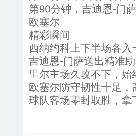
第90分钟，吉迪恩-门
欧塞尔
精彩瞬间
西纳约科上下半场各入
吉迪恩-门萨送出精准
里尔主场久攻不下，始
欧塞尔防守韧性十足，
球队客场零封取胜，拿