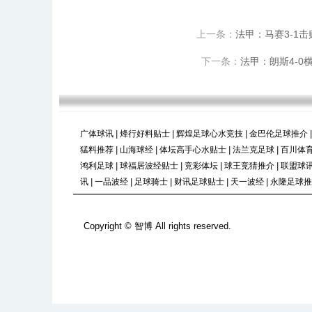
上一条：
法甲：马赛3-1
下一条：
法甲：朗斯4-0
广体球讯
|
烽行好料贴士
|
辉煌足球心水竞技
|
金巴伦足球推介
|
猛料推荐
|
山海球经
|
体坛高手心水贴士
|
法兰克足球
|
百川体
鸿利足球
|
球福居波经贴士
|
竞彩体坛
|
球王竞猜推介
|
联盟球
讯
|
一品波经
|
足球骑士
|
财讯足球贴士
|
天一波经
|
永隆足球推
Copyright © 智博 All rights reserved.