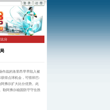
时比分
局
主场作战的洛里昂早早陷入被
昂获得点球机会，可惜班巴-
勒阿弗尔扩大比分优势。此
。勒阿弗尔稳固防守守住胜