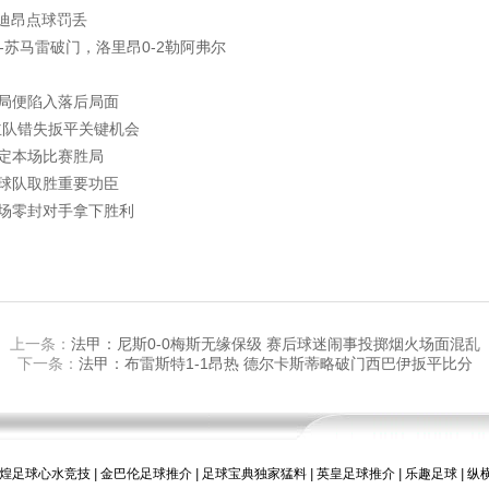
-迪昂点球罚丢
-苏马雷破门，洛里昂0-2勒阿弗尔
局便陷入落后局面
主队错失扳平关键机会
定本场比赛胜局
球队取胜重要功臣
场零封对手拿下胜利
上一条：
法甲：尼斯0-0梅斯无缘保级 赛后球迷闹事投掷烟火场面混乱
下一条：
法甲：布雷斯特1-1昂热 德尔卡斯蒂略破门西巴伊扳平比分
煌足球心水竞技
|
金巴伦足球推介
|
足球宝典独家猛料
|
英皇足球推介
|
乐趣足球
|
纵