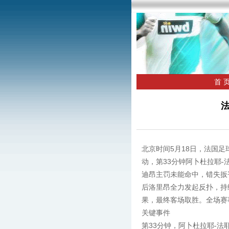
首 
北京时间5月18日，法国
动，第33分钟阿卜杜拉耶
迪昂主罚未能命中，错失扳
后洛里昂全力发起反扑，持
果，最终客场取胜。全场赛
关键事件
第33分钟，阿卜杜拉耶-法