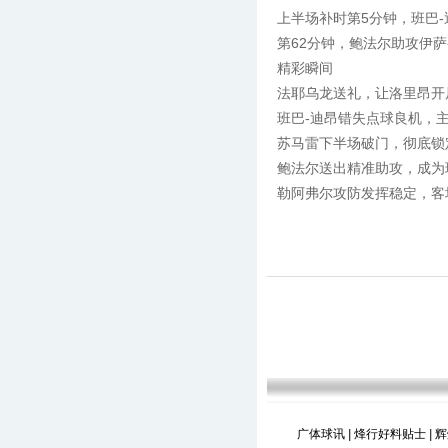
上半场补时第5分钟，班巴
第62分钟，鲍法尔助攻伊萨
精彩瞬间
法耶乌龙送礼，让洛里昂开
班巴-迪昂错失点球良机，
苏马雷下半场破门，彻底锁
鲍法尔送出精准助攻，成为
勒阿弗尔攻防发挥稳定，客
广体球讯
|
烽行好料贴士
|
辉