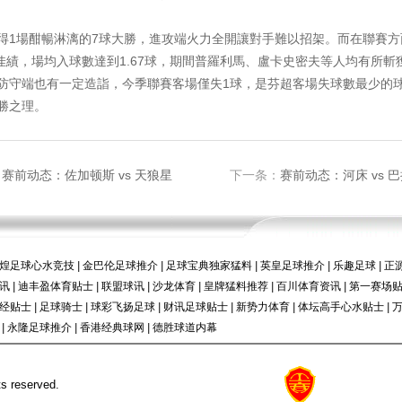
取得1場酣暢淋漓的7球大勝，進攻端火力全開讓對手難以招架。而在聯賽方
和佳績，場均入球數達到1.67球，期間普羅利馬、盧卡史密夫等人均有所
在防守端也有一定造詣，今季聯賽客場僅失1球，是芬超客場失球數最少的
勝之理。
：
赛前动态：佐加顿斯 vs 天狼星
下一条：
赛前动态：河床 vs 
煌足球心水竞技
|
金巴伦足球推介
|
足球宝典独家猛料
|
英皇足球推介
|
乐趣足球
|
正
讯
|
迪丰盈体育贴士
|
联盟球讯
|
沙龙体育
|
皇牌猛料推荐
|
百川体育资讯
|
第一赛场
经贴士
|
足球骑士
|
球彩飞扬足球
|
财讯足球贴士
|
新势力体育
|
体坛高手心水贴士
|
|
永隆足球推介
|
香港经典球网
|
德胜球道内幕
s reserved.