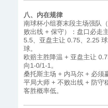
八、内在规律
南球杯小组赛末段主场强队（战
败出线 + 保守）：盘口必走主胜 1.
5.5、亚盘主让 0.75、2.25
球。
欧赔主胜降温 + 亚盘主让 0.7
向1-0/1-1。
桑托斯主场 + 内马尔 + 必
平局大师 + 不败出线 + 防
客胜概率低。