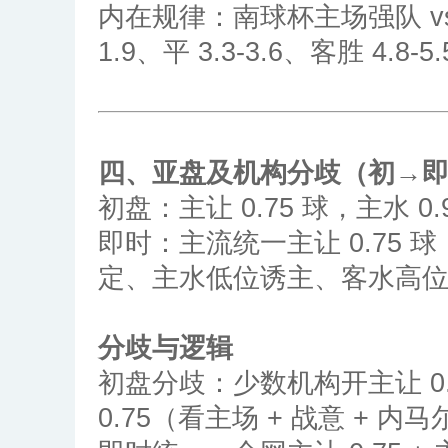
内在规律：南球杯主场强队 vs
1.9、平 3.3-3.6、客胜 4.8-5
四、亚盘及机构分歧（初→
初盘：主让 0.75 球，主水 0.9
即时：主流统一主让 0.75 球，
定、主水低位诱主、客水高
分歧与逻辑
初盘分歧：少数机构开主让 0
0.75（看主场 + 战意 + 内