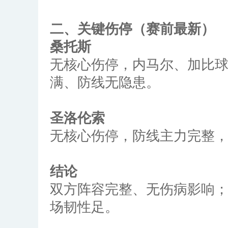
二、关键伤停（赛前最新）
桑托斯
无核心伤停，内马尔、加比
满、防线无隐患。
圣洛伦索
无核心伤停，防线主力完整
结论
双方阵容完整、无伤病影响
场韧性足。