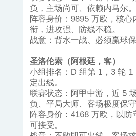
负，主场尚可、依赖内马尔
阵容身价：9895 万欧，核心
衔，进攻强、防线不稳。
战意：背水一战、必须赢球
圣洛伦索（阿根廷，客）
小组排名：D 组第 1，3 轮 1
定出线。
联赛状态：阿甲中游，近 5 场 1 
负、平局大师、客场极度保
阵容身价：4168 万欧，以
可接受。
战意：不败即可出线、客场