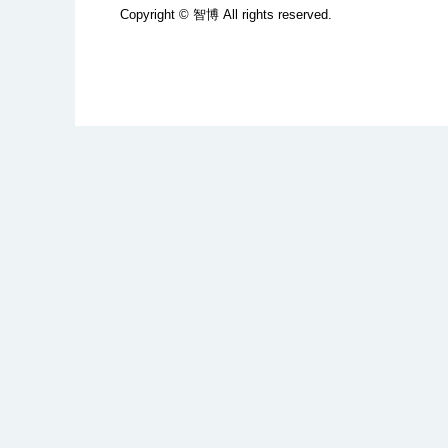
Copyright © 智博 All rights reserved.