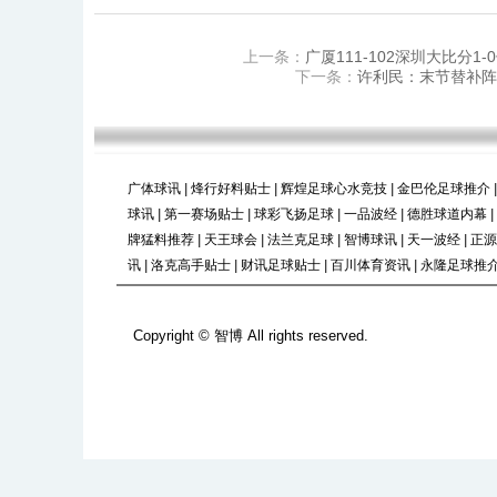
上一条：
广厦111-102深圳大比分1-
下一条：
许利民：末节替补阵
广体球讯
|
烽行好料贴士
|
辉煌足球心水竞技
|
金巴伦足球推介
|
球讯
|
第一赛场贴士
|
球彩飞扬足球
|
一品波经
|
德胜球道内幕
|
牌猛料推荐
|
天王球会
|
法兰克足球
|
智博球讯
|
天一波经
|
正源
讯
|
洛克高手贴士
|
财讯足球贴士
|
百川体育资讯
|
永隆足球推
Copyright © 智博 All rights reserved.