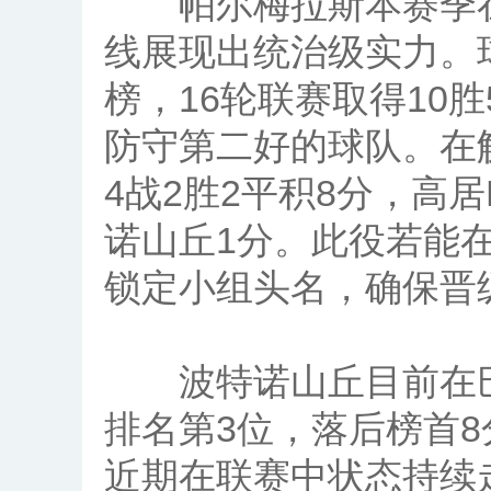
帕尔梅拉斯本赛季在
线展现出统治级实力。
榜，16轮联赛取得10
防守第二好的球队。在
4战2胜2平积8分，高
诺山丘1分。此役若能
锁定小组头名，确保晋级
波特诺山丘目前在巴拉
排名第3位，落后榜首
近期在联赛中状态持续