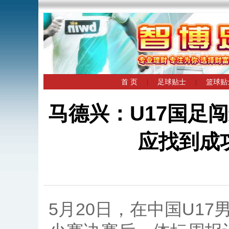
首 页
足球贴士
篮球贴
|
|
马德兴：U17国足
应找到成
5月20日，在中国U17