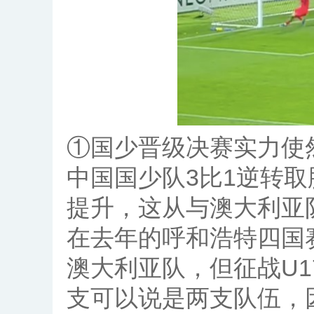
①国少晋级决赛实力使
中国国少队3比1逆转
提升，这从与澳大利亚
在去年的呼和浩特四国
澳大利亚队，但征战U
支可以说是两支队伍，