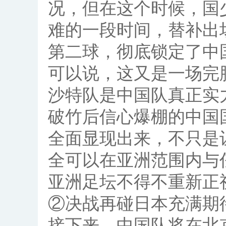
况，但在这个时候，国
难的一段时间，替补出
第二球，彻底锁定了中
可以说，这又是一场完
沙特队是中国队真正实
破竹后信心爆棚的中国
全面显现出来，不只是
全可以在亚洲范围内与
亚洲足坛不得不重新正
②决战再碰日本充满期
接下来，中国队将在北