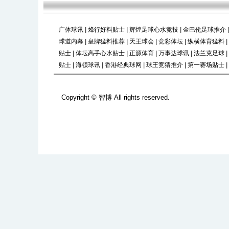
广体球讯
|
烽行好料贴士
|
辉煌足球心水竞技
|
金巴伦足球推介
|
球道内幕
|
皇牌猛料推荐
|
天王球会
|
竞彩体坛
|
纵横体育猛料
|
贴士
|
体坛高手心水贴士
|
正源体育
|
万事达球讯
|
法兰克足球
|
贴士
|
海顿球讯
|
香港经典球网
|
球王竞猜推介
|
第一赛场贴士
|
Copyright © 智博 All rights reserved.