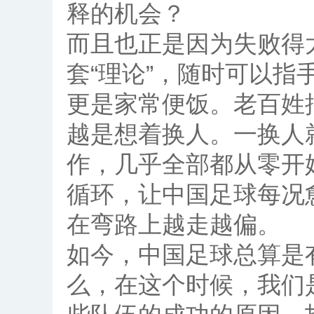
释的机会？
而且也正是因为失败得
套“理论”，随时可以指
更是家常便饭。老百姓
越是想着换人。一换人
作，几乎全部都从零开
循环，让中国足球每况
在弯路上越走越偏。
如今，中国足球总算是
么，在这个时候，我们