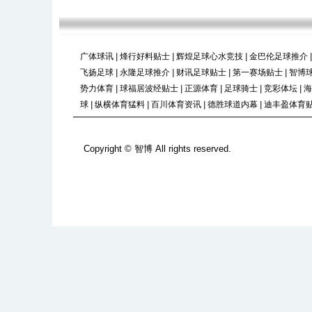
广体球讯
|
烽行好料贴士
|
辉煌足球心水竞技
|
金巴伦足球推介
|
飞扬足球
|
永隆足球推介
|
财讯足球贴士
|
第一赛场贴士
|
智博
势力体育
|
球福居波经贴士
|
正源体育
|
足球骑士
|
竞彩体坛
|
海
球
|
纵横体育猛料
|
百川体育资讯
|
德胜球道内幕
|
迪丰盈体育
Copyright © 智博 All rights reserved.