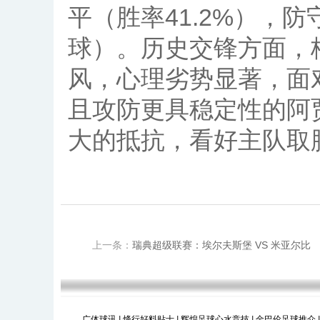
平（胜率41.2%），
球）。历史交锋方面，
风，心理劣势显著，面
且攻防更具稳定性的阿
大的抵抗，看好主队取
上一条：
瑞典超级联赛：埃尔夫斯堡 VS 米亚尔比
广体球讯
|
烽行好料贴士
|
辉煌足球心水竞技
|
金巴伦足球推介
|