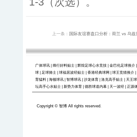
1-3（次选）。
上一条：
国际友谊赛盘口分析：荷兰 vs 乌
广体球讯
|
烽行好料贴士
|
辉煌足球心水竞技
|
金巴伦足球推介
|
球
|
足球骑士
|
球福居波经贴士
|
香港经典球网
|
球王竞猜推介
|
育猛料
|
海顿球讯
|
智博球讯
|
沙龙体育
|
洛克高手贴士
|
天王球
坛高手心水贴士
|
新势力体育
|
德胜球道内幕
|
天一波经
|
正源
Copyright © 智博 All rights reserved.