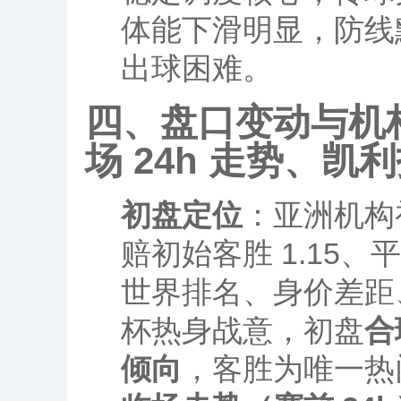
体能下滑明显，防线
出球困难。
四、盘口变动与机构
场 24h 走势、凯
初盘定位
：亚洲机构初
赔初始客胜 1.15、平赔
世界排名、身价差距
杯热身战意，初盘
合
倾向
，客胜为唯一热