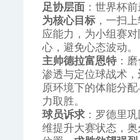
足协层面
：世界杯前最
为核心目标
，一扫上
应能力，为小组赛对
心，避免心态波动。
主帅德拉富恩特
：磨
渗透与定位球战术，
原环境下的体能分配
力取胜。
球员诉求
：罗德里巩
维提升大赛状态，奥