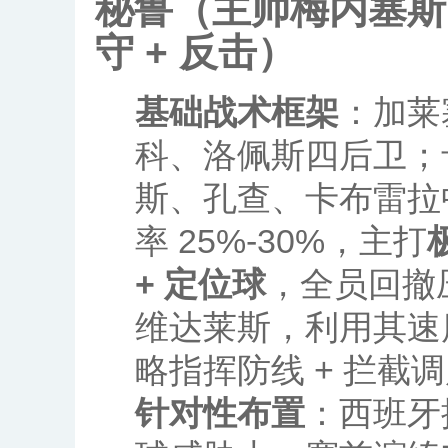
秘鲁（主帅梅内塞斯，惯
守 + 反击）
基础战术框架
：加莱
科、洛佩斯四后卫；
斯、孔查、卡布雷拉
率 25%-30%，主打
+ 定位球
，全员回撤
维达莱斯，利用其速
略指挥防线 + 拦截
针对性布置
：西班牙