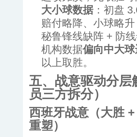
大小球数据
：初盘 
赔付略降、小球略升
秘鲁锋线缺阵 + 防
机构数据
偏向中大球
以上取胜。
五、战意驱动分层
员三方拆分）
西班牙战意（大胜 
重塑）