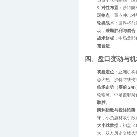
针对性布置
：沙特防
球抢点
，重点冲击对
轮换战术
：世界杯前
动，
兼顾胜利与磨合
战术短板
：中场盖耶
需冒进
。
四、盘口变动与机构
初盘定位
：亚洲机构初
态火热、沙特防线伤
临场走势（赛前 24h
轮输球、中场盖耶疑
取胜
。
凯利指数与投注陷阱
守，小负题材吸引散
大小球数据
：初盘 
大、双方历史交锋大