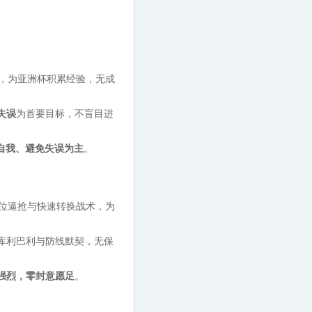
，为亚洲杯积累经验，无成
失误
为首要目标，不盲目进
自我、避免失误为主
。
位逼抢与快速转换战术，为
库利巴利与防线默契，无保
强烈，零封意愿足
。