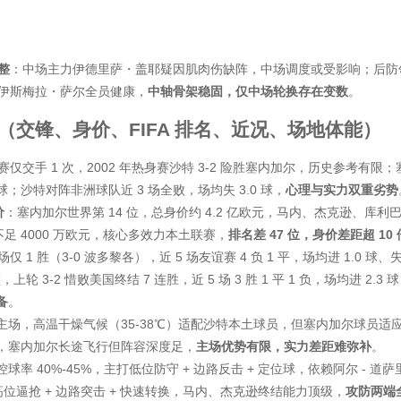
整
：中场主力伊德里萨・盖耶疑因肌肉伤缺阵，中场调度或受影响；后防
伊斯梅拉・萨尔全员健康，
中轴骨架稳固，仅中场轮换存在变数
。
（交锋、身价、FIFA 排名、近况、场地体能）
级赛仅交手 1 次，2002 年热身赛沙特 3-2 险胜塞内加尔，历史参考有限
 球；沙特对阵非洲球队近 3 场全败，场均失 3.0 球，
心理与实力双重劣势
价
：塞内加尔世界第 14 位，总身价约 4.2 亿欧元，马内、杰克逊、库
不足 4000 万欧元，核心多效力本土联赛，
排名差 47 位，身价差距超 1
场仅 1 胜（3-0 波多黎各），近 5 场友谊赛 4 负 1 平，场均进 1.0 球
败，上轮 3-2 惜败美国终结 7 连胜，近 5 场 3 胜 1 平 1 负，场均进 2.3 球
备
。
主场，高温干燥气候（35-38℃）适配沙特本土球员，但塞内加尔球员适
，塞内加尔长途飞行但阵容深度足，
主场优势有限，实力差距难弥补
。
球率 40%-45%，主打低位防守 + 边路反击 + 定位球，依赖阿尔 - 
，高位逼抢 + 边路突击 + 快速转换，马内、杰克逊终结能力顶级，
攻防两端