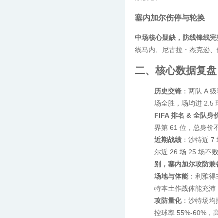
塞内加尔伤停与轮换
中场核心疑缺，防线锋线完
线马内、尼古拉・杰克逊、
二、核心数据复盘
历史交锋
：两队 A 
场全胜，场均进 2.5
FIFA 排名 & 全队身
界第 61 位，总身价
近期战绩
：沙特近 7 
尔近 26 场 25 场不
别，塞内加尔攻防兼
场地与体能
：利雅得
特本土作战体能充沛
攻防量化
：沙特场均控
控球率 55%-60%