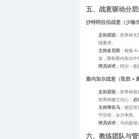
五、战意驱动分层
沙特阿拉伯战意（少输当
足协层面
：世界杯无
绩要求。
主帅多尼斯
：检验 
攻，限制塞内加尔中
球员诉求
：阿尔 -
塞内加尔战意（取胜 + 
足协层面
：世界杯前
世界杯建立信心，
必
主帅蒂亚乌
：锁定世
守空间，全力争胜。
球员诉求
：马内延续
六、教练团队与管