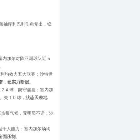
领袖库利巴利伤愈复出，锋
；塞内加尔对阵亚洲球队近 5
。
利巴利均效力五大联赛；沙特世
0 倍，硬实力断层
。
、失 2.4 球，防守崩盘；塞内加
、失 1.0 球，
状态天差地
应热带气候，无明显不适；沙
道萨里个人能力；塞内加尔场均
全面压制
。