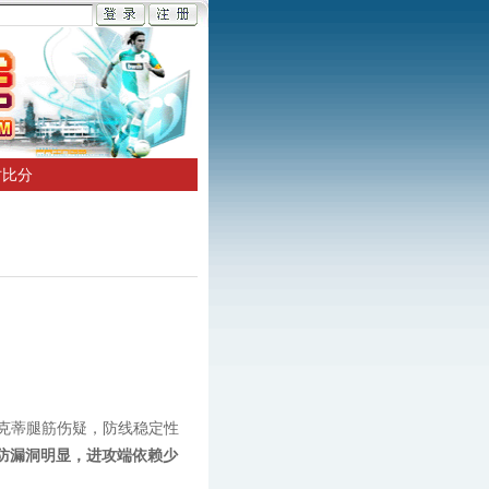
时比分
巴克蒂腿筋伤疑，防线稳定性
防漏洞明显，进攻端依赖少