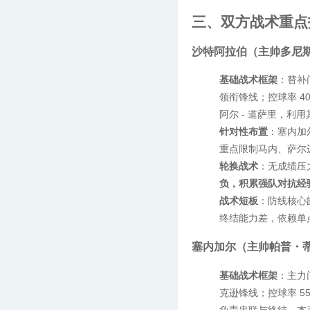
三、双方战术重点
沙特阿拉伯（主帅多尼斯，惯用
基础战术框架
：替补
领衔锋线；控球率 40
阿尔 - 道萨里，利
针对性布置
：塞内加
重点限制马内、萨尔
轮换战术
：无成绩压
负，积累强队对抗经
战术短板
：防线核心
终结能力差，依赖单
塞内加尔（主帅帕普・蒂亚
基础战术框架
：主力
克逊锋线；控球率 55
负责串联与终结，杰