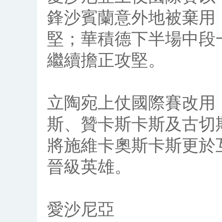
鋒沙賓蘭意外地被棄用
堅；華積德下半場中段
繼續擔正攻堅。
立陶宛上仗國際賽改用「
斯、贊卡斯卡斯及古切
將施維卡奧斯卡斯更於
晉級英雄。
愛沙尼亞