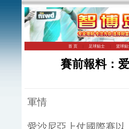
首 页
足球贴士
篮球贴
|
|
賽前報料：
軍情
愛沙尼亞上仗國際賽以「