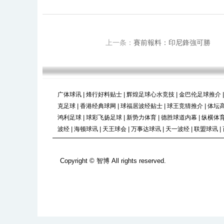
上一条：
賽前報料：印尼鋒強可勝
广体球讯
|
烽行好料贴士
|
辉煌足球心水竞技
|
金巴伦足球推介
|
克足球
|
香港经典球网
|
球福居波经贴士
|
球王竞猜推介
|
体坛
鸿利足球
|
球彩飞扬足球
|
新势力体育
|
德胜球道内幕
|
纵横体
波经
|
海顿球讯
|
天王球会
|
万事达球讯
|
天一波经
|
联盟球讯
|
Copyright © 智博 All rights reserved.