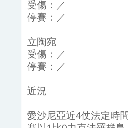
受傷：／
停賽：／
立陶宛
受傷：／
停賽：／
近況
愛沙尼亞近4仗法定時間
賽以1比0力克法羅群