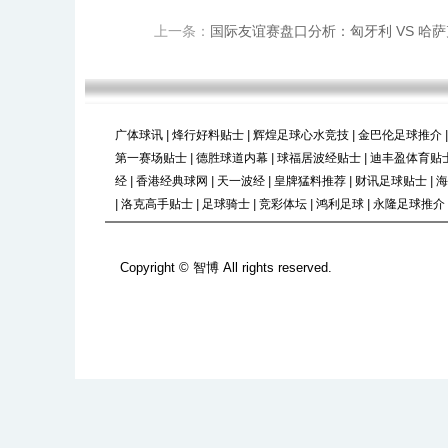
上一条：
国际友谊赛盘口分析：匈牙利 VS 哈
广体球讯
|
烽行好料贴士
|
辉煌足球心水竞技
|
金巴伦足球推介
|
第一赛场贴士
|
德胜球道内幕
|
球福居波经贴士
|
迪丰盈体育贴
经
|
香港经典球网
|
天一波经
|
皇牌猛料推荐
|
财讯足球贴士
|
海
|
洛克高手贴士
|
足球骑士
|
竞彩体坛
|
鸿利足球
|
永隆足球推介
Copyright © 智博 All rights reserved.