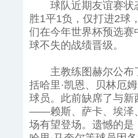
球队近期友谊赛状态
胜1平1负，仅打进2
们在今年世界杯预选赛
球不失的战绩晋级。
主教练图赫尔公布了
括哈里·凯恩、贝林厄姆
球员。此前缺席了与新
——赖斯、萨卡、埃泽
场有望登场。遗憾的是，
哈里·马奎尔等球员因