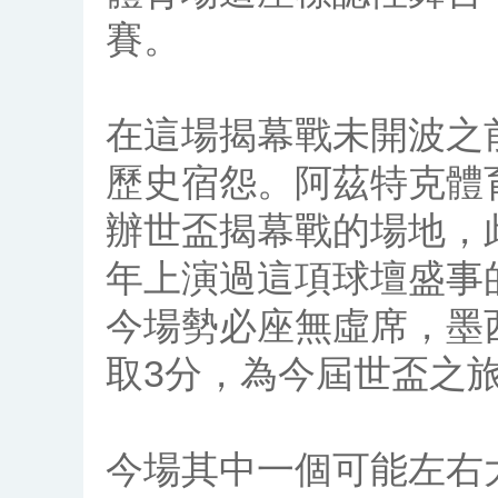
賽。
在這場揭幕戰未開波之
歷史宿怨。阿茲特克體
辦世盃揭幕戰的場地，此前
年上演過這項球壇盛事
今場勢必座無虛席，墨
取3分，為今屆世盃之
今場其中一個可能左右