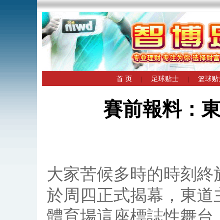
首 页
足球贴士
篮球贴
|
|
賽前報料：
大家苦候多時的時刻終於
於周四正式揭幕，東道
體育場這座標誌性舞台