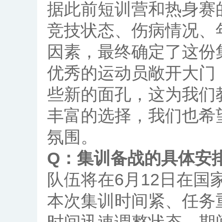
据此前短训营和热身赛
竞技状态、伤病情况、
因素，最终确定了这份
优秀的运动员敞开大门
些新的面孔，这为我们
丰富的选择，我们也希
氛围。
Q：集训备战的具体安
队伍将在6月12日在
本次集训时间紧、任务