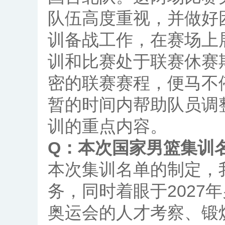
队伍高度重视，并做好
训备战工作，在赛场上
训和比赛处于联赛休赛
密的联赛赛程，便马不
暂的时间内帮助队员调
训的重点内容。
Q：本次国家男篮集训
本次集训名单的制定，
务，同时着眼于2027年
奥运会的人才考察、锻