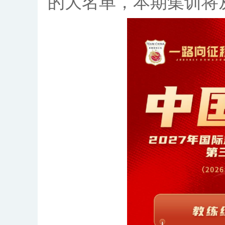
的大名单，本期集训将从