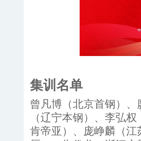
集训名单
曾凡博（北京首钢）、
（辽宁本钢）、李弘权
肯帝亚）、庞峥麟（江