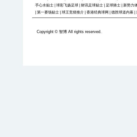
手心水贴士
|
球彩飞扬足球
|
财讯足球贴士
|
足球骑士
|
新势力
|
第一赛场贴士
|
球王竞猜推介
|
香港经典球网
|
德胜球道内幕
|
Copyright © 智博 All rights reserved.