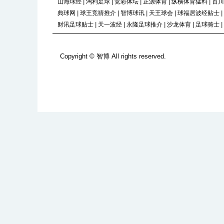
山海球经
|
鸿利足球
|
竞彩体坛
|
正源体育
|
纵横体育猛料
|
百川
典球网
|
球王竞猜推介
|
智博球讯
|
天王球会
|
球福居波经贴士
|
财讯足球贴士
|
天一波经
|
永隆足球推介
|
沙龙体育
|
足球骑士
|
Copyright © 智博 All rights reserved.