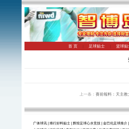
首 页
足球贴士
篮球贴
|
|
上一条：
賽前報料：天主教
广体球讯
|
烽行好料贴士
|
辉煌足球心水竞技
|
金巴伦足球推介
|