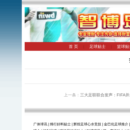
首 页
足球贴士
篮球贴
|
|
上一条：
三大足联联合发声：FIFA
广体球讯
|
烽行好料贴士
|
辉煌足球心水竞技
|
金巴伦足球推介
|