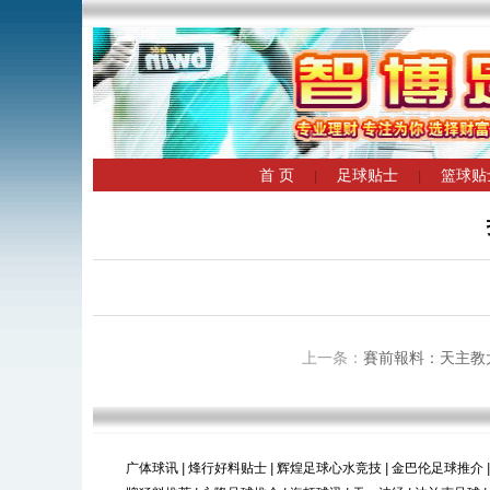
首 页
足球贴士
篮球贴
|
|
上一条：
賽前報料：天主教
广体球讯
|
烽行好料贴士
|
辉煌足球心水竞技
|
金巴伦足球推介
|