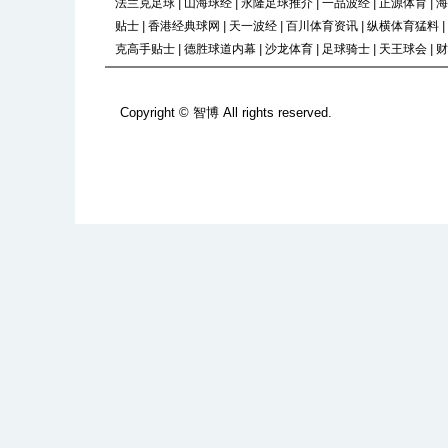
法兰克足球
|
山海球经
|
永隆足球推介
|
一品波经
|
正源体育
|
海
贴士
|
香港经典球网
|
天一波经
|
百川体育资讯
|
纵横体育猛料
|
克高手贴士
|
德胜球道内幕
|
沙龙体育
|
足球骑士
|
天王球会
|
财
Copyright © 智博 All rights reserved.