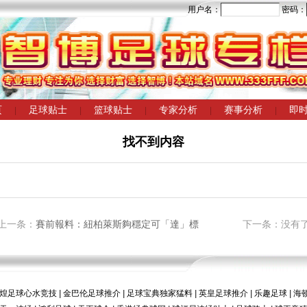
用户名：
密码：
页
足球贴士
篮球贴士
专家分析
赛事分析
即
|
|
|
|
|
找不到内容
上一条：
賽前報料：紐柏萊斯夠穩定可「達」標
下一条：没有
煌足球心水竞技
|
金巴伦足球推介
|
足球宝典独家猛料
|
英皇足球推介
|
乐趣足球
|
海