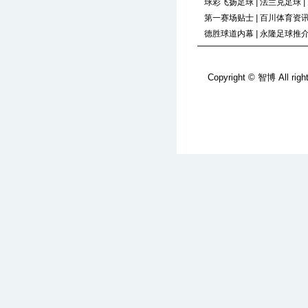
球彩飞扬足球
|
法兰克足球
|
第一赛场贴士
|
百川体育资
德胜球道内幕
|
永隆足球推
Copyright © 智博 All right