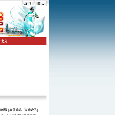
时比分
了
顿球讯
|
联盟球讯
|
智博球讯
|