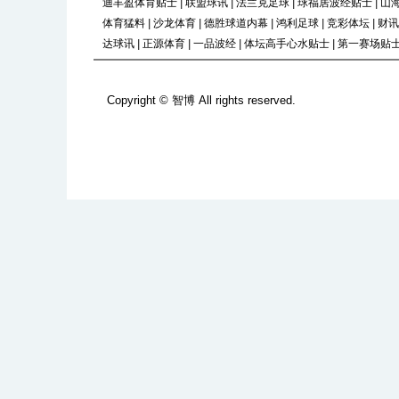
迪丰盈体育贴士
|
联盟球讯
|
法兰克足球
|
球福居波经贴士
|
山
体育猛料
|
沙龙体育
|
德胜球道内幕
|
鸿利足球
|
竞彩体坛
|
财讯
达球讯
|
正源体育
|
一品波经
|
体坛高手心水贴士
|
第一赛场贴
Copyright © 智博 All rights reserved.