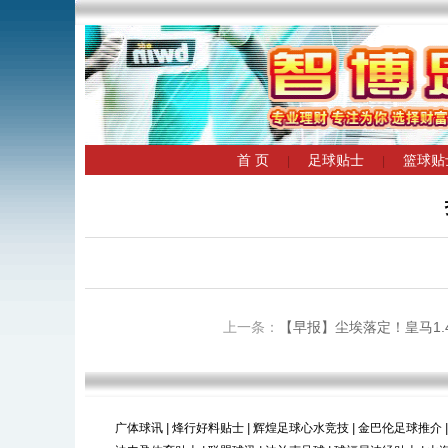
首 页
足球贴士
篮球贴
|
|
上一条：
【早报】尘埃落定！皇马1.
广体球讯
|
烽行好料贴士
|
辉煌足球心水竞技
|
金巴伦足球推介
|