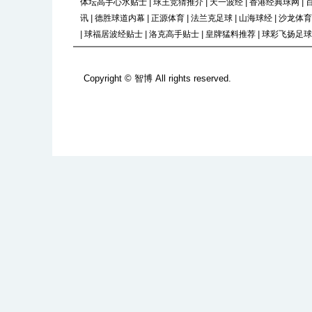
体坛高手心水贴士
|
球王竞猜推介
|
天一波经
|
香港经典球网
|
讯
|
德胜球道内幕
|
正源体育
|
法兰克足球
|
山海球经
|
沙龙体育
|
球福居波经贴士
|
洛克高手贴士
|
皇牌猛料推荐
|
球彩飞扬足球
Copyright © 智博 All rights reserved.