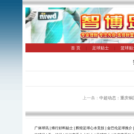
首 页
足球贴士
篮球贴
|
|
上一条：
中超动态：重庆铜
广体球讯
|
烽行好料贴士
|
辉煌足球心水竞技
|
金巴伦足球推介
|