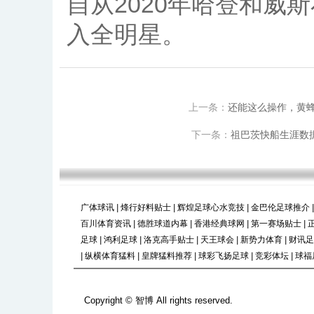
自从2020年哈登和威
入全明星。
上一条：
还能这么操作，黄
下一条：
祖巴茨快船生涯数据
广体球讯
|
烽行好料贴士
|
辉煌足球心水竞技
|
金巴伦足球推介
|
百川体育资讯
|
德胜球道内幕
|
香港经典球网
|
第一赛场贴士
|
足球
|
鸿利足球
|
洛克高手贴士
|
天王球会
|
新势力体育
|
财讯足
|
纵横体育猛料
|
皇牌猛料推荐
|
球彩飞扬足球
|
竞彩体坛
|
球福
Copyright © 智博 All rights reserved.