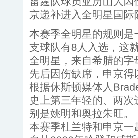
雷霆队球员亚历山大因
京递补进入全明星国际
本赛季全明星的规则是
支球队有8人入选，这
全明星，来自希腊的字
先后因伤缺席，申京得
根据休斯顿媒体人Brad
史上第三年轻的、两次
别是姚明和奥拉朱旺。
本赛季杜兰特和申京一