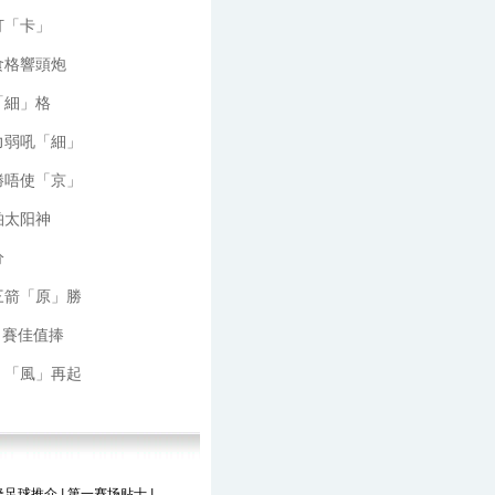
打「卡」
食格響頭炮
「細」格
力弱吼「細」
勝唔使「京」
柏太阳神
分
三箭「原」勝
 賽佳值捧
」「風」再起
隆足球推介
|
第一赛场贴士
|