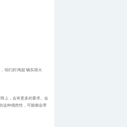
咱们的‘闽超’确实很火
布阵上，会有更多的要求。会
的这种偶然性，可能都会带