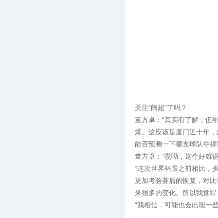
关注“闽超”了吗？
董方卓：“其实有了解，但
爆。这应该是厦门近十年，
能否预测一下哪支球队夺得
董方卓：“哎呦，这个好难
“这次世界杯跟之前相比，
更加考验赛后的恢复，对比
来很多的变化。所以我觉得
“我相信，可能也会出现一