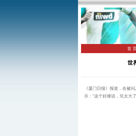
首 
世
《厦门日报》报道，在被问
示：“这个好难说，坑太大