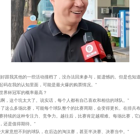
刚好跟我其他的一些活动撞档了，没办法回来参与，挺遗憾的。但是也知道，
起码在我的认知里面，可能是最火爆的购票情况。”
世界杯冠军的概率最高？
说啊，这个坑太大了。说实话，每个人都有自己喜欢和相信的球队。”
多了这么多场比赛，可能每个球队整个的比赛周期，会变得更长。在排兵
赛持续的这种专注力、竞争力。越往后，比赛肯定越艰难。每场比赛，它
，还是值得期待。”
些大家意想不到的球队，在后边的淘汰赛，甚至半决赛、决赛当中。”