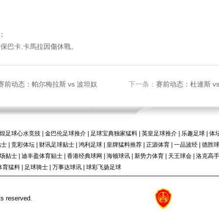
；
保巴卡.卡馬拉因傷休戰。
赛前动态：帕尔梅拉斯 vs 波坦奴
下一条：
赛前动态：杜連斯 v
煌足球心水竞技
|
金巴伦足球推介
|
足球宝典独家猛料
|
英皇足球推介
|
乐趣足球
|
体
贴士
|
竞彩体坛
|
财讯足球贴士
|
鸿利足球
|
皇牌猛料推荐
|
正源体育
|
一品波经
|
德胜
场贴士
|
迪丰盈体育贴士
|
香港经典球网
|
海顿球讯
|
新势力体育
|
天王球会
|
洛克高
体育猛料
|
足球骑士
|
万事达球讯
|
球彩飞扬足球
s reserved.