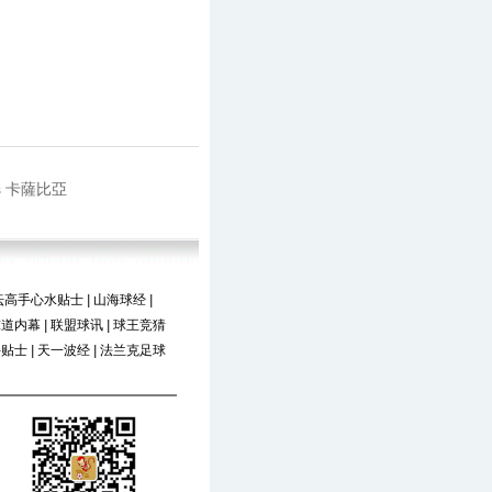
s 卡薩比亞
坛高手心水贴士
|
山海球经
|
球道内幕
|
联盟球讯
|
球王竞猜
手贴士
|
天一波经
|
法兰克足球