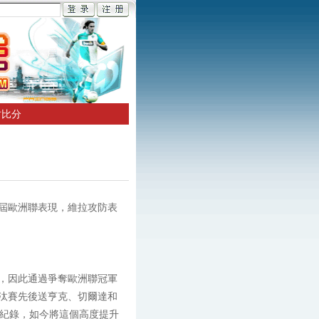
时比分
屆歐洲聯表現，維拉攻防表
，因此通過爭奪歐洲聯冠軍
汰賽先後送亨克、切爾達和
一紀錄，如今將這個高度提升