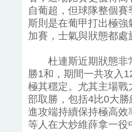
自葡超，但球隊整個賽
斯則是在葡甲打出極強
加賽，士氣與狀態都處
杜連斯近期狀態非常
勝1和，期間一共攻入1
極其穩定。尤其主場戰
部取勝，包括4比0大勝
進攻端持續保持極高效
等人在大炒維薛拿一役