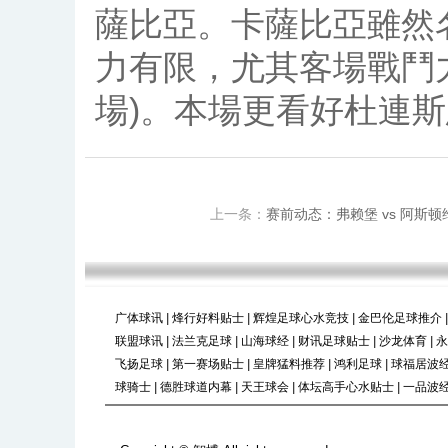
薩比亞。卡薩比亞雖然
力有限，尤其客場戰鬥力
場)。本場更看好杜連
上一条：
赛前动态：弗赖堡 vs 阿斯顿
广体球讯
|
烽行好料贴士
|
辉煌足球心水竞技
|
金巴伦足球推介
|
联盟球讯
|
法兰克足球
|
山海球经
|
财讯足球贴士
|
沙龙体育
|
永
飞扬足球
|
第一赛场贴士
|
皇牌猛料推荐
|
鸿利足球
|
球福居波
球骑士
|
德胜球道内幕
|
天王球会
|
体坛高手心水贴士
|
一品波