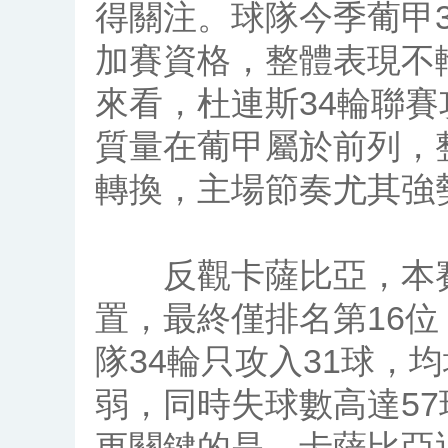
得關注。球隊今季葡甲3
加賽資格，整體表現不
來看，杜連斯34輪聯賽
質量在葡甲屬於前列，
轉換，主場節奏尤其強
反觀卡薩比亞，本賽
置，最終僅排名第16
隊34輪只攻入31球，
弱，同時失球數高達5
更關鍵的是，卡薩比亞