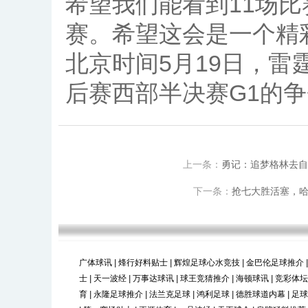
希望我们能看到11场比
赛。希望这会是一个精
北京时间5月19日，雷
后赛西部半决赛G1的
上一条：
勇记：追梦格林去自
下一条：
抢七大胜活塞，哈
广体球讯
|
烽行好料贴士
|
辉煌足球心水竞技
|
金巴伦足球推介
|
士
|
天一波经
|
万事达球讯
|
球王竞猜推介
|
海顿球讯
|
竞彩体坛
育
|
永隆足球推介
|
法兰克足球
|
鸿利足球
|
德胜球道内幕
|
足球