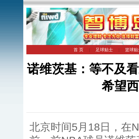
首 页
足球贴士
篮球贴
|
|
诺维茨基：等不及看
希望西
北京时间5月18日，在