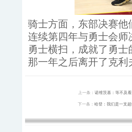
骑士方面，东部决赛他们
连续第四年与勇士会师决
勇士横扫，成就了勇士
那一年之后离开了克利
上一条：
诺维茨基：等不及看
下一条：
哈登：我们是一支超