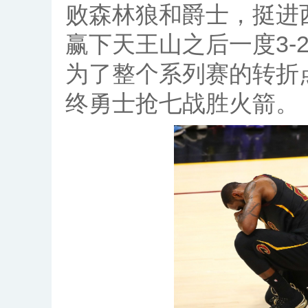
败森林狼和爵士，挺进
赢下天王山之后一度3-
为了整个系列赛的转折
终勇士抢七战胜火箭。