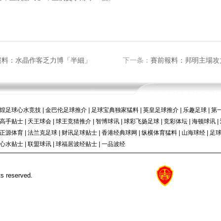
報料：水晶作客乏力博「半細」
下一条：
賽前報料：邦明主場攻
煌足球心水竞技
|
金巴伦足球推介
|
足球宝典独家猛料
|
英皇足球推介
|
乐趣足球
|
第
高手贴士
|
天王球会
|
球王竞猜推介
|
智博球讯
|
球彩飞扬足球
|
竞彩体坛
|
海顿球讯
|
正源体育
|
法兰克足球
|
财讯足球贴士
|
香港经典球网
|
纵横体育猛料
|
山海球经
|
足
心水贴士
|
联盟球讯
|
球福居波经贴士
|
一品波经
s reserved.