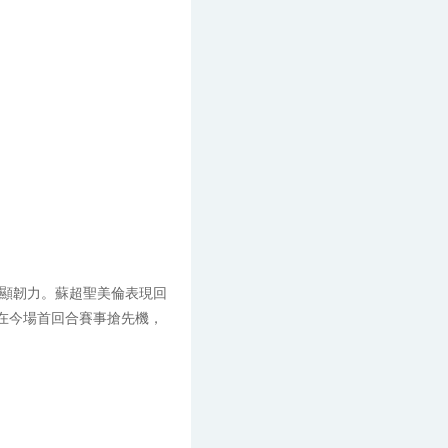
盡顯韌力。蘇超聖美倫表現回
可在今場首回合賽事搶先機，