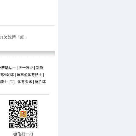
力欠銳博「細」
一赛场贴士
|
天一波经
|
新势
鸿利足球
|
迪丰盈体育贴士
|
球骑士
|
百川体育资讯
|
德胜球
微信扫一扫