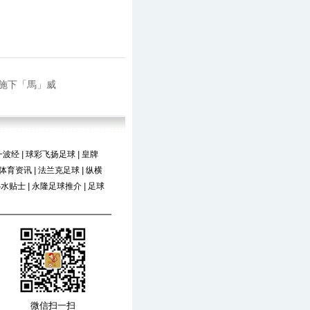
施下「馬」威
一波经
|
球彩飞扬足球
|
皇牌
体育资讯
|
法兰克足球
|
纵横
心水贴士
|
永隆足球推介
|
足球
微信扫一扫