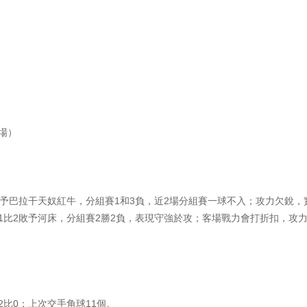
場）
敗予巴拉干天奴紅牛，分組賽1和3負，近2場分組賽一球不入；攻力欠銳
1比2敗予河床，分組賽2勝2負，表現守強於攻；客場戰力會打折扣，攻
比0；上次交手角球11個。