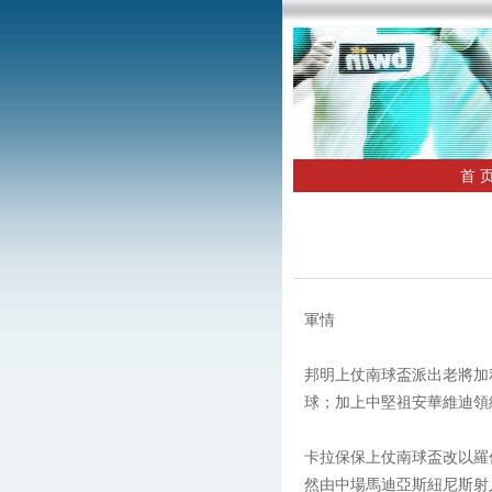
首 
軍情
邦明上仗南球盃派出老將加
球；加上中堅祖安華維迪領
卡拉保保上仗南球盃改以羅
然由中場馬迪亞斯紐尼斯射