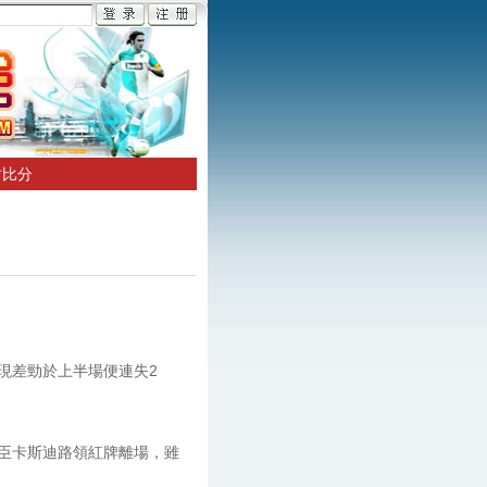
时比分
現差勁於上半場便連失2
臣卡斯迪路領紅牌離場，雖