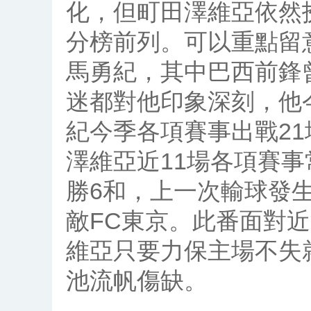
化，但町田澤維亞依然
分榜前列。可以重點留
馬勇紀，其中巴西前鋒
迷都對他印象深刻，他
紀今季各項賽事出戰21
澤維亞近11場各項賽
勝6和，上一次輸球發生
敵FC東京。此番面對
維亞只要力保主場不失
池流帆傷缺。