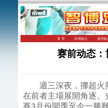
首 页
足球贴士
篮球贴
|
|
赛前动态：博
週三深夜，挪超火熱
在前者主場展開角逐。
賽3月份開季至今一勝