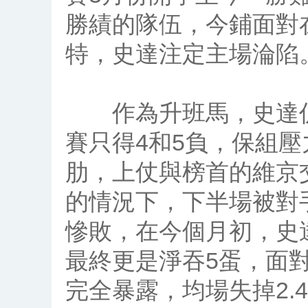
勝績的隊伍，今鋪面對
特，史達注定主場淪陷
作為升班馬，史達仍
賽只得4和5負，保組
肋，上仗與榜首的維京
的情況下，下半場被對
慘敗，在今個月初，史
最終更是淨吞5蛋，面
完全暴露，均場失掉2.